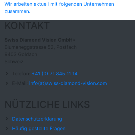
Wir arbeiten aktuell mit folgenden Unternehmen
zusammen.
KONTAKT
Swiss Diamond Vision GmbH
®
Blumeneggstrasse 52, Postfach
9403 Goldach
Schweiz
Telefon:
+41 (0) 71 845 11 14
E-Mail:
info(at)swiss-diamond-vision.com
NÜTZLICHE LINKS
Datenschutzerklärung
Häufig gestellte Fragen