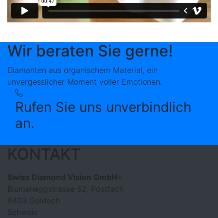
Wir beraten Sie gerne!
Diamanten aus organischem Material, ein
unvergesslicher Moment voller Emotionen.
Rufen Sie uns unverbindlich
an.
+41 (0) 71 845 11 14
KONTAKT
Swiss Diamond Vision GmbH
®
Blumeneggstrasse 52, Postfach
9403 Goldach
Schweiz